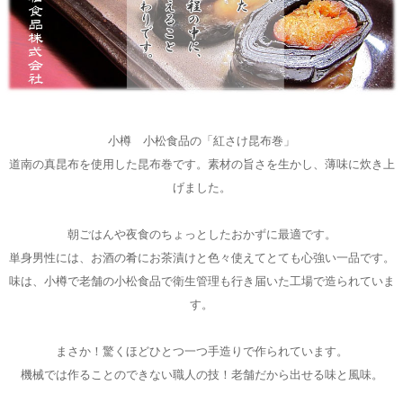
小樽 小松食品の「紅さけ昆布巻」
道南の真昆布を使用した昆布巻です。素材の旨さを生かし、薄味に炊き上
げました。
朝ごはんや夜食のちょっとしたおかずに最適です。
単身男性には、お酒の肴にお茶漬けと色々使えてとても心強い一品です。
味は、小樽で老舗の小松食品で衛生管理も行き届いた工場で造られていま
す。
まさか！驚くほどひとつ一つ手造りで作られています。
機械では作ることのできない職人の技！老舗だから出せる味と風味。