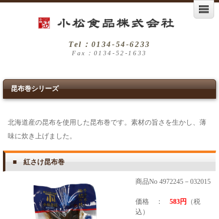
Tel：0134-54-6233
Fax：0134-52-1633
昆布巻シリーズ
北海道産の昆布を使用した昆布巻です。素材の旨さを生かし、薄
味に炊き上げました。
■ 紅さけ昆布巻
商品No 4972245－032015
価格 ：
583円
（税
込）