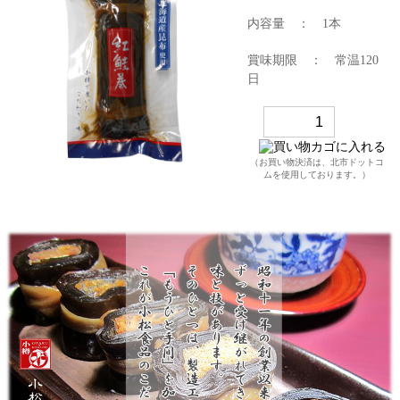
内容量 ： 1本
賞味期限 ： 常温120
日
（お買い物決済は、
北市ドットコ
ム
を使用しております。）