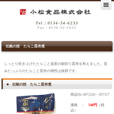
Tel：0134-54-6233
Fax：0134-52-1633
伝統の技 たらこ昆布煮
しっとり炊き上げたたらこと道産の細切り昆布を和えました。旨
みたっぷりのたらこと昆布の相性は抜群です。
■ 伝統の技 たらこ昆布煮
商品No 4972245－057117
価格 ：
540円
（税
込）