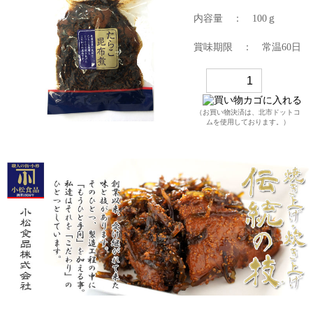
内容量 ： 100ｇ
賞味期限 ： 常温60日
（お買い物決済は、
北市ドットコ
ム
を使用しております。）