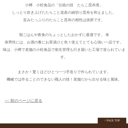
小樽 小松食品の「伝統の技 たらこ昆布煮」
しっとり炊き上げたたらこと道産の細切り昆布を和えました。
旨みたっぷりのたらこと昆布の相性は抜群です。
朝ごはんや夜食のちょっとしたおかずに最適です。 単
身男性には、お酒の肴にお茶漬けと色々使えてとても心強い一品です。
味は、小樽で老舗の小松食品で衛生管理も行き届いた工場で造られていま
す。
まさか！驚くほどひとつ一つ手造りで作られています。
機械では作ることのできない職人の技！老舗だから出せる味と風味。
<< 前のページに戻る
↑ PAGE TOP